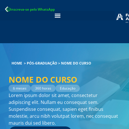
Ir
Inscreva-se pelo WhatsApp
para
o
conteúdo
HOME
>
PÓS-GRADUAÇÃO
>
NOME DO CURSO
NOME DO CURSO
6 meses
360 horas
Educação
Lorem ipsum dolor sit amet, consectetur
adipiscing elit. Nullam eu consequat sem.
Suspendisse consequat, sapien eget finibus
molestie, arcu nibh volutpat lorem, nec consequat
mauris dui sed libero.