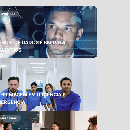
ECNOLOGIA
ÊNCIA DE DADOS E BIG DATA
ALYTICS
AÚDE
FERMAGEM EM URGÊNCIA E
MERGÊNCIA
MPRESARIAIS