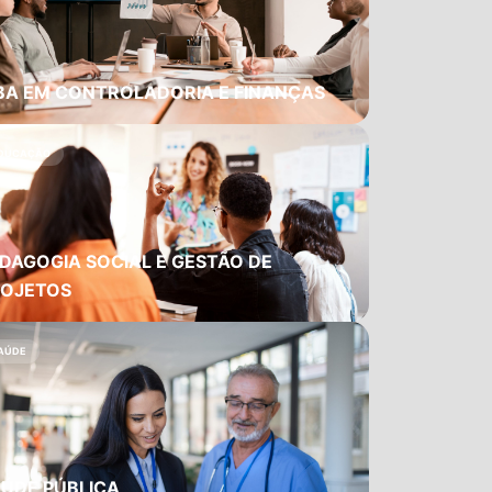
BA EM CONTROLADORIA E FINANÇAS
DUCAÇÃO
DAGOGIA SOCIAL E GESTÃO DE
ROJETOS
AÚDE
ÚDE PÚBLICA