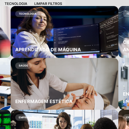
TECNOLOGIA
LIMPAR FILTROS
TECNOLOGIA
T
CI
APRENDIZADO DE MÁQUINA
AN
SAÚDE
S
EN
ENFERMAGEM ESTÉTICA
E
EMPRESARIAIS
E