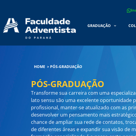
Ir
In
para
o
GRADUAÇÃO
COL
conteúdo
HOME
>
PÓS-GRADUAÇÃO
PÓS-GRADUAÇÃO
Transforme sua carreira com uma especializ
lato sensu são uma excelente oportunidade 
profissional, manter-se atualizado com as pri
desenvolver um pensamento mais estratégico
chance de ampliar sua rede de contatos, troc
de diferentes áreas e expandir sua visão de