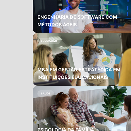
ENGENHARIA DE SOFTWARE COM
MÉTODOS ÁGEIS
EDUCAÇÃO
MBA EM GESTÃO ESTRATÉGICA EM
INSTITUIÇÕES EDUCACIONAIS
SAÚDE
PSICOLOGIA DA FAMÍLIA