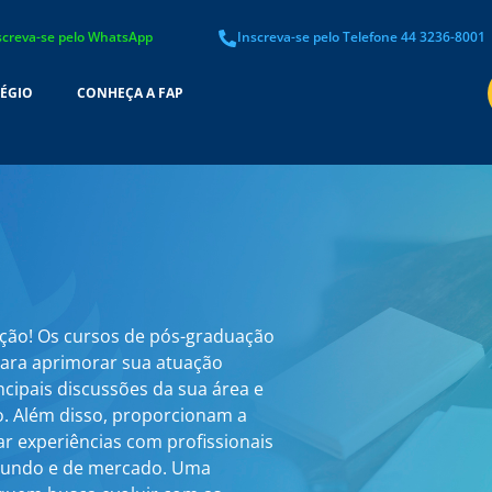
screva-se pelo WhatsApp
Inscreva-se pelo Telefone 44 3236-8001
ÉGIO
CONHEÇA A FAP
ação! Os cursos de pós-graduação
para aprimorar sua atuação
ncipais discussões da sua área e
. Além disso, proporcionam a
ar experiências com profissionais
 mundo e de mercado. Uma