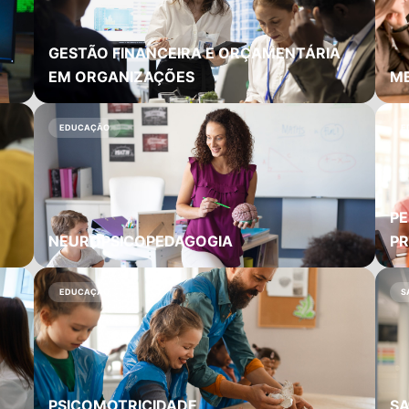
GESTÃO FINANCEIRA E ORÇAMENTÁRIA
EM ORGANIZAÇÕES
⁠M
EDUCAÇÃO
E
PE
NEUROPSICOPEDAGOGIA
P
EDUCAÇÃO
S
PSICOMOTRICIDADE
SA