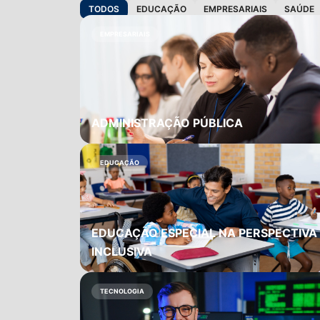
TODOS
EDUCAÇÃO
EMPRESARIAIS
SAÚDE
EMPRESARIAIS
ADMINISTRAÇÃO PÚBLICA
EDUCAÇÃO
EDUCAÇÃO ESPECIAL NA PERSPECTIVA
INCLUSIVA
TECNOLOGIA