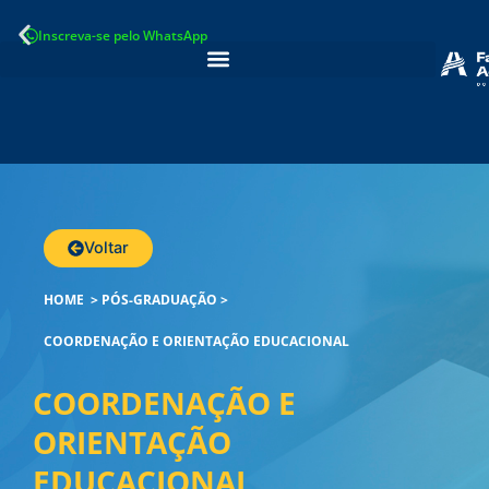
Ir
Inscreva-se pelo WhatsApp
para
o
conteúdo
Voltar
HOME
>
PÓS-GRADUAÇÃO
>
COORDENAÇÃO E ORIENTAÇÃO EDUCACIONAL
COORDENAÇÃO E
ORIENTAÇÃO
EDUCACIONAL