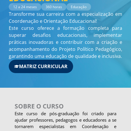
12 a 24 meses
360 horas
Educação
Transforme sua carreira com a especialização em
Coordenação e Orientação Educacional!
Este curso oferece a formação completa para
superar desafios educacionais, implementar
práticas inovadoras e contribuir com a criação e
acompanhamento do Projeto Político Pedagógico,
garantindo uma educação de qualidade e inclusiva.
MATRIZ CURRICULAR
SOBRE O CURSO
Este curso de pós-graduação foi criado para
ajudar professores, pedagogos e educadores a se
tornarem especialistas em Coordenação e