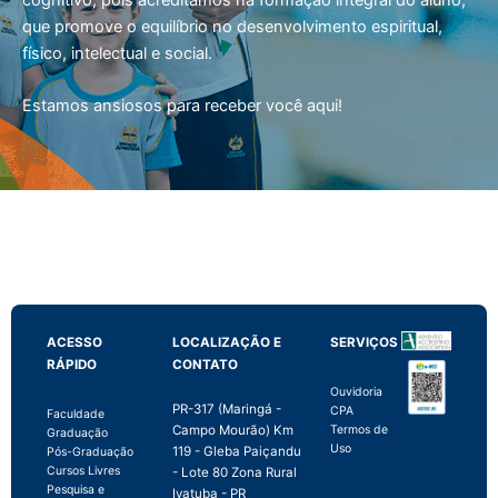
cognitivo, pois acreditamos na formação integral do aluno,
que promove o equilíbrio no desenvolvimento espiritual,
físico, intelectual e social.
Estamos ansiosos para receber você aqui!
ACESSO
LOCALIZAÇÃO E
SERVIÇOS
RÁPIDO
CONTATO
Ouvidoria
PR-317 (Maringá -
CPA
Faculdade
Campo Mourão) Km
Termos de
Graduação
Uso
119 - Gleba Paiçandu
Pós-Graduação
Cursos Livres
- Lote 80 Zona Rural
Pesquisa e
Ivatuba - PR