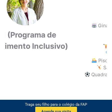
Ginásio poliesportivo com três
quadras
Quadra de tênis
Academia completa
Quadra de squash
Piscina aquecida e piscina fria
Salão de ginástica rítmica
Quadra de futebol com grama e com
grama artificial
Pista de corrida
Traga seu filho para o colégio da FAP
Agende sua visita