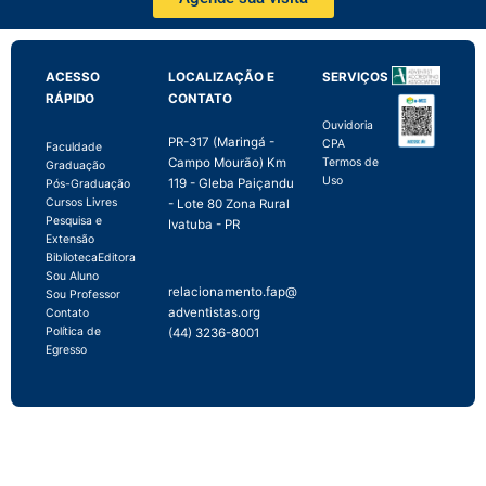
ACESSO
LOCALIZAÇÃO E
SERVIÇOS
RÁPIDO
CONTATO
Ouvidoria
PR-317 (Maringá -
CPA
Faculdade
Campo Mourão) Km
Termos de
Graduação
Uso
119 - Gleba Paiçandu
Pós-Graduação
Cursos Livres
- Lote 80 Zona Rural
Pesquisa e
Ivatuba - PR
Extensão
Biblioteca
Editora
Sou Aluno
relacionamento.fap@
Sou Professor
adventistas.org
Contato
Política de
(44) 3236-8001
Egresso