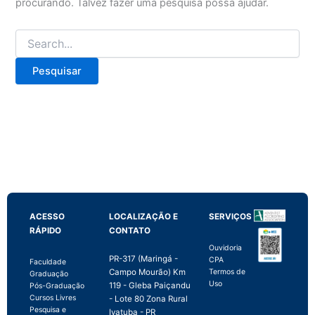
procurando. Talvez fazer uma pesquisa possa ajudar.
ACESSO
LOCALIZAÇÃO E
SERVIÇOS
RÁPIDO
CONTATO
Ouvidoria
PR-317 (Maringá -
CPA
Faculdade
Campo Mourão) Km
Termos de
Graduação
Uso
119 - Gleba Paiçandu
Pós-Graduação
Cursos Livres
- Lote 80 Zona Rural
Pesquisa e
Ivatuba - PR