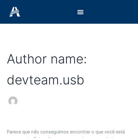
Pesquisar
Ir
por:
para
o
conteúdo
Author name:
devteam.usb
Parece que não conseguimos encontrar o que você está