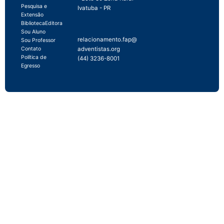
Pesquisa e
Ivatuba - PR
Extensão
Biblioteca
Editora
Sou Aluno
relacionamento.fap@
Sou Professor
adventistas.org
Contato
Política de
(44) 3236-8001
Egresso