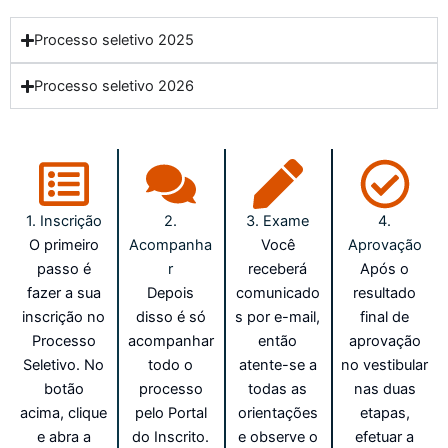
Processo seletivo 2025
Processo seletivo 2026
1. Inscrição
2.
3. Exame
4.
O primeiro
Acompanha
Você
Aprovação
passo é
r
receberá
Após o
fazer a sua
Depois
comunicado
resultado
inscrição no
disso é só
s por e-mail,
final de
Processo
acompanhar
então
aprovação
Seletivo. No
todo o
atente-se a
no vestibular
botão
processo
todas as
nas duas
acima, clique
pelo Portal
orientações
etapas,
e abra a
do Inscrito.
e observe o
efetuar a