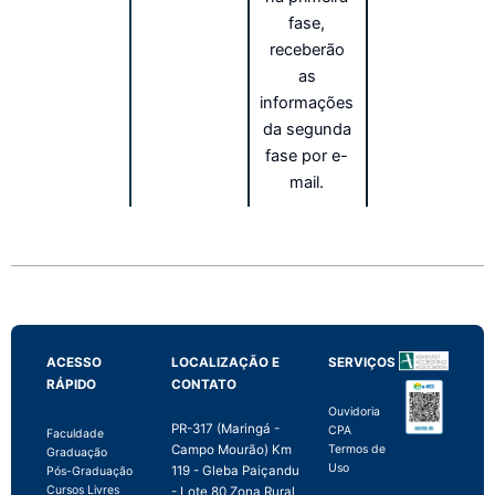
fase,
receberão
as
informações
da segunda
fase por e-
mail.
ACESSO
LOCALIZAÇÃO E
SERVIÇOS
RÁPIDO
CONTATO
Ouvidoria
PR-317 (Maringá -
CPA
Faculdade
Campo Mourão) Km
Termos de
Graduação
Uso
119 - Gleba Paiçandu
Pós-Graduação
Cursos Livres
- Lote 80 Zona Rural