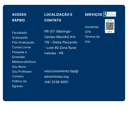
ACESSO
LOCALIZAÇÃO E
SERVIÇOS
RÁPIDO
CONTATO
Ouvidoria
PR-317 (Maringá -
CPA
Faculdade
Campo Mourão) Km
Termos de
Graduação
Uso
119 - Gleba Paiçandu
Pós-Graduação
Cursos Livres
- Lote 80 Zona Rural
Pesquisa e
Ivatuba - PR
Extensão
Biblioteca
Editora
Sou Aluno
relacionamento.fap@
Sou Professor
adventistas.org
Contato
Política de
(44) 3236-8001
Egresso