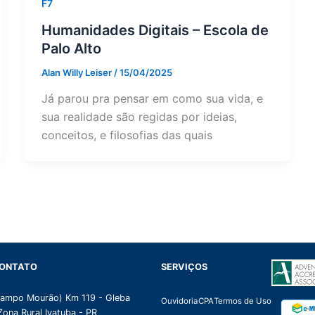
F7
Humanidades Digitais – Escola de
Palo Alto
Alan Willy Leiser
/
15/04/2025
Já parou pra pensar em como sua vida, e
sua realidade são regidas por ideias,
conceitos, e filosofias das quais
CONTATO
SERVIÇOS
Campo Mourão) Km 119 - Gleba
Ouvidoria
CPA
Termos de Uso
Zona Rural Ivatuba - PR