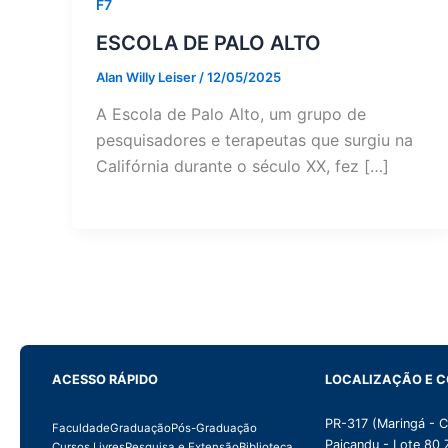
F7
ESCOLA DE PALO ALTO
Alan Willy Leiser
/
12/05/2025
A Escola de Palo Alto, um grupo de
pesquisadores e terapeutas que surgiu na
Califórnia durante o século XX, fez […]
ACESSO RÁPIDO
LOCALIZAÇÃO E 
PR-317 (Maringá - 
Faculdade
Graduação
Pós-Graduação
Paiçandu - Lote 80 
Cursos Livres
Pesquisa e Extensão
Biblioteca