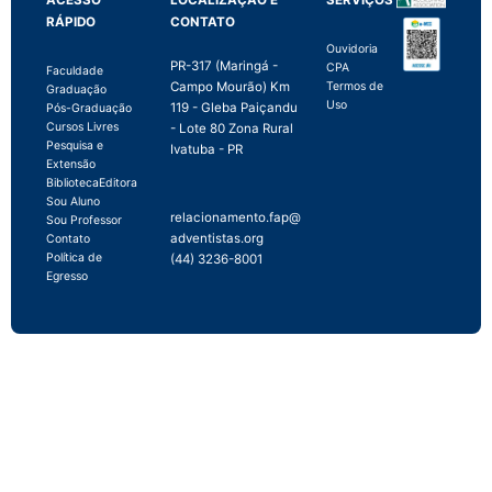
ACESSO
LOCALIZAÇÃO E
SERVIÇOS
RÁPIDO
CONTATO
Ouvidoria
PR-317 (Maringá -
CPA
Faculdade
Campo Mourão) Km
Termos de
Graduação
Uso
119 - Gleba Paiçandu
Pós-Graduação
Cursos Livres
- Lote 80 Zona Rural
Pesquisa e
Ivatuba - PR
Extensão
Biblioteca
Editora
Sou Aluno
relacionamento.fap@
Sou Professor
adventistas.org
Contato
Política de
(44) 3236-8001
Egresso