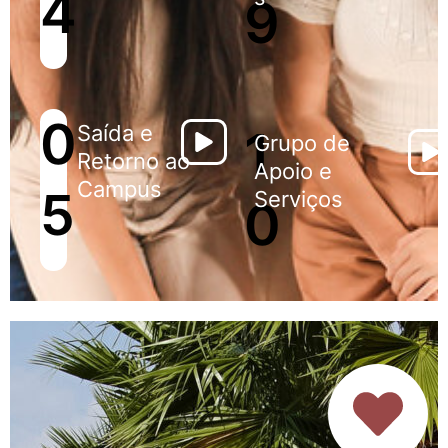
4
9
0
Saída e
1
Grupo de
Retorno ao
Apoio e
Campus
5
Serviços
0