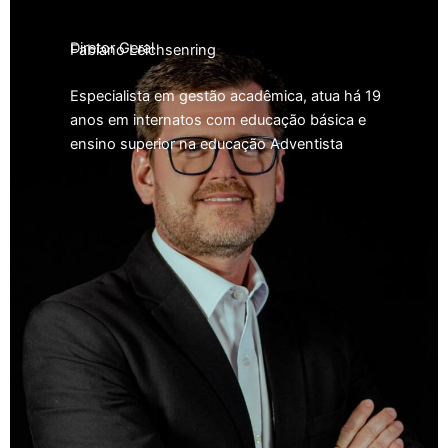
Diretor Geral
Fabiano Leichsenring
Especialista em gestão acadêmica, atua há 19
anos em internatos com educação básica e
ensino superior na educação Adventista