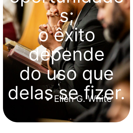
s;
o êxito
depende
do uso que
delas se fizer.
Ellen G. White