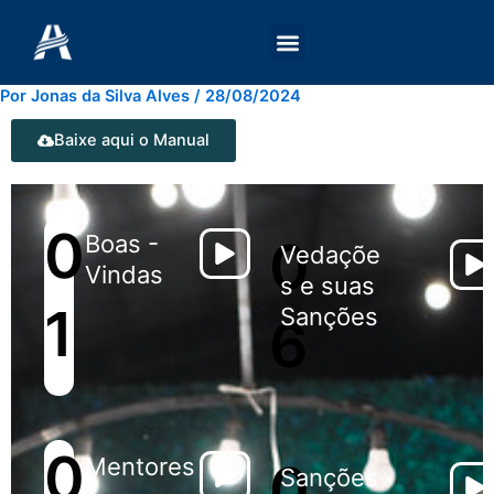
Ir
para
o
conteúdo
Por
Jonas da Silva Alves
/
28/08/2024
Baixe aqui o Manual
0
Boas -
0
Vedaçõe
Vindas
s e suas
1
Sanções
6
0
Mentores
0
Sanções