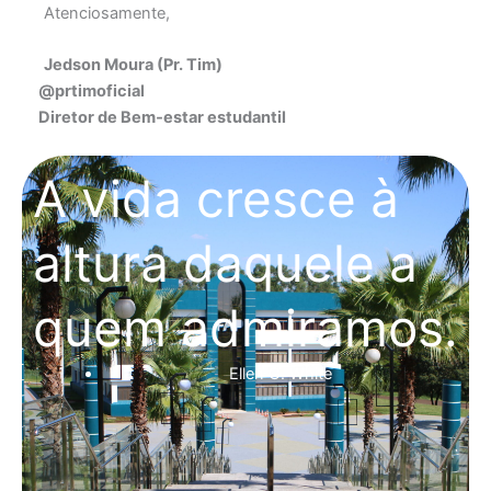
Atenciosamente,
Jedson Moura (Pr. Tim)
@prtimoficial
Diretor de Bem‑estar estudantil
A vida cresce à
altura daquele a
quem admiramos.
Ellen G. White