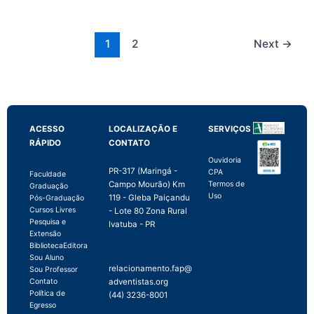
1
2
Next
→
ACESSO
LOCALIZAÇÃO E
SERVIÇOS
RÁPIDO
CONTATO
Ouvidoria
PR-317 (Maringá -
CPA
Faculdade
Campo Mourão) Km
Termos de
Graduação
Uso
119 - Gleba Paiçandu
Pós-Graduação
Cursos Livres
- Lote 80 Zona Rural
Pesquisa e
Ivatuba - PR
Extensão
Biblioteca
Editora
Sou Aluno
relacionamento.fap@
Sou Professor
adventistas.org
Contato
Política de
(44) 3236-8001
Egresso