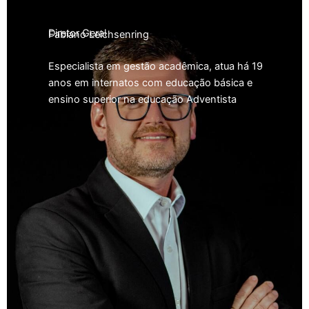
Diretor Geral
Fabiano Leichsenring
Especialista em gestão acadêmica, atua há 19
anos em internatos com educação básica e
ensino superior na educação Adventista