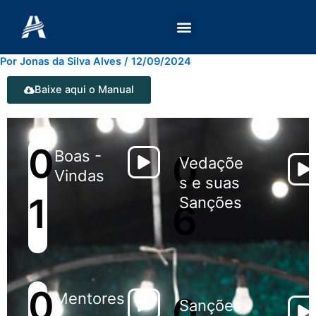
Ir
para
o
conteúdo
Por
Jonas da Silva Alves
/
12/09/2024
Baixe aqui o Manual
0
Boas -
0
Vedaçõe
Vindas
s e suas
1
Sanções
6
0
Mentores
0
Sanções