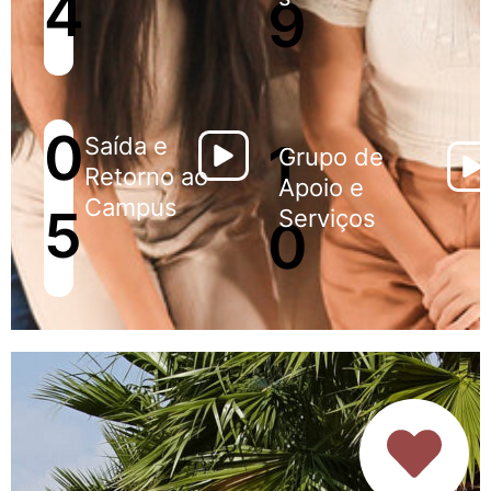
4
9
0
Saída e
1
Grupo de
Retorno ao
Apoio e
Campus
5
Serviços
0