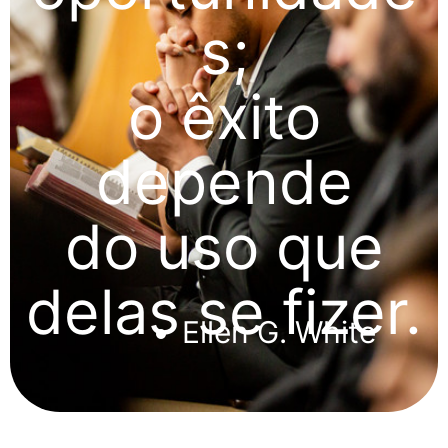
s;
o êxito
depende
do uso que
delas se fizer.
Ellen G. White