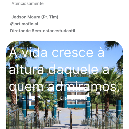
Atenciosamente,
Jedson Moura (Pr. Tim)
@prtimoficial
Diretor de Bem‑estar estudantil
A vida cresce à
altura daquele a
quem admiramos.
Ellen G. White