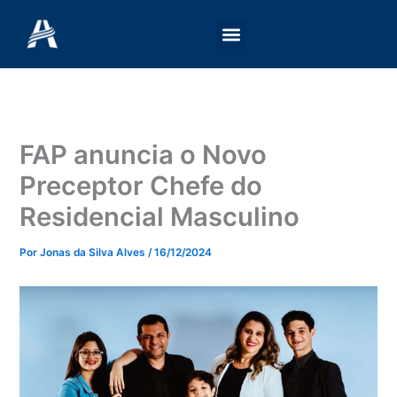
Ir
para
o
conteúdo
FAP anuncia o Novo
Preceptor Chefe do
Residencial Masculino
Por
Jonas da Silva Alves
/
16/12/2024