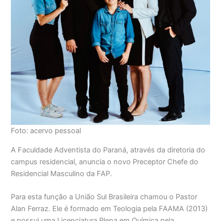
Foto: acervo pessoal
A Faculdade Adventista do Paraná, através da diretoria do
campus residencial, anuncia o novo Preceptor Chefe do
Residencial Masculino da FAP.
Para esta função a União Sul Brasileira chamou o Pastor
Alan Ferraz. Ele é formado em Teologia pela FAAMA (2013)
e possui uma Licenciatura Plena em Química pela