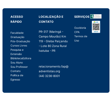
ACESSO
LOCALIZAÇÃO E
SERVIÇOS
RÁPIDO
CONTATO
Ouvidoria
PR-317 (Maringá -
CPA
Faculdade
Campo Mourão) Km
Termos de
Graduação
Uso
119 - Gleba Paiçandu
Pós-Graduação
Cursos Livres
- Lote 80 Zona Rural
Pesquisa e
Ivatuba - PR
Extensão
Biblioteca
Editora
Sou Aluno
relacionamento.fap@
Sou Professor
adventistas.org
Contato
Política de
(44) 3236-8001
Egresso