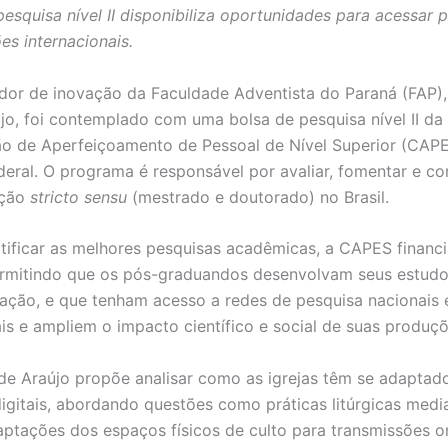
pesquisa nível II disponibiliza oportunidades para acessar
ões internacionais.
or de inovação da Faculdade Adventista do Paraná (FAP),
jo, foi contemplado com uma bolsa de pesquisa nível II da
 de Aperfeiçoamento de Pessoal de Nível Superior (CAPE
eral. O programa é responsável por avaliar, fomentar e co
ação
stricto sensu
(mestrado e doutorado) no Brasil.
tificar as melhores pesquisas acadêmicas, a CAPES financi
rmitindo que os pós-graduandos desenvolvam seus estud
ação, e que tenham acesso a redes de pesquisa nacionais 
ais e ampliem o impacto científico e social de suas produç
de Araújo propõe analisar como as igrejas têm se adaptad
igitais, abordando questões como práticas litúrgicas medi
daptações dos espaços físicos de culto para transmissões on