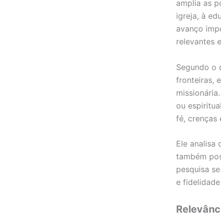
amplia as p
igreja, à e
avanço impo
relevantes 
Segundo o d
fronteiras, 
missionária
ou espiritua
fé, crenças 
Ele analisa
também poss
pesquisa se
e fidelidad
Relevânc