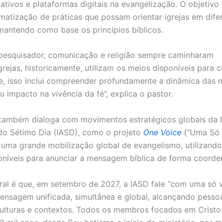
ativos e plataformas digitais na evangelização. O objetivo 
ematização de práticas que possam orientar igrejas em dife
mantendo como base os princípios bíblicos.
pesquisador, comunicação e religião sempre caminharam
igrejas, historicamente, utilizam os meios disponíveis para 
e, isso inclui compreender profundamente a dinâmica das 
eu impacto na vivência da fé”, explica o pastor.
a também dialoga com movimentos estratégicos globais da I
do Sétimo Dia (IASD), como o projeto
One Voice
(“Uma Só 
uma grande mobilização global de evangelismo, utilizando
oníveis para anunciar a mensagem bíblica de forma coord
tral é que, em setembro de 2027, a IASD fale “com uma só v
ensagem unificada, simultânea e global, alcançando pess
culturas e contextos. Todos os membros focados em Cristo