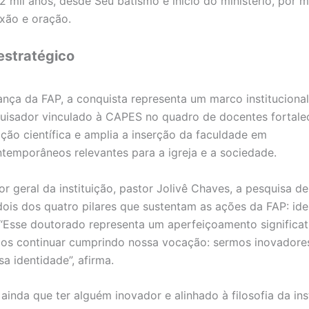
2 mil anos, desde Seu batismo e início do ministério, por 
lexão e oração.
estratégico
rança da FAP, a conquista representa um marco institucional
uisador vinculado à CAPES no quadro de docentes fortale
ação científica e amplia a inserção da faculdade em
temporâneos relevantes para a igreja e a sociedade.
or geral da instituição, pastor Jolivê Chaves, a pesquisa d
ois dos quatro pilares que sustentam as ações da FAP: ide
 “Esse doutorado representa um aperfeiçoamento significat
s continuar cumprindo nossa vocação: sermos inovadores
a identidade”, afirma.
ainda que ter alguém inovador e alinhado à filosofia da ins