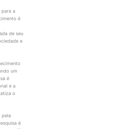
 para a
ecimento é
ada de seu
ociedade e
hecimento
uando um
isa é
nal e a
atiza o
 pela
esquisa é