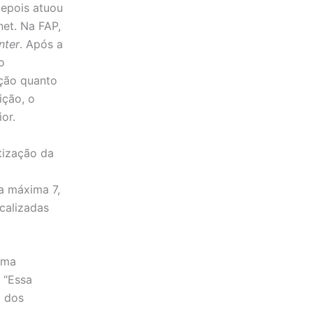
depois atuou
net. Na FAP,
nter
. Após a
o
ação quanto
ição, o
ior.
tização da
ta máxima 7,
ocalizadas
uma
 “Essa
o dos