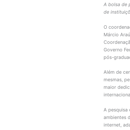
A bolsa de 
de instituiç
O coordenad
Márcio Araú
Coordenação
Governo Fed
pós-gradu
Além de cer
mesmas, pe
maior dedic
internacion
A pesquisa 
ambientes d
internet, a