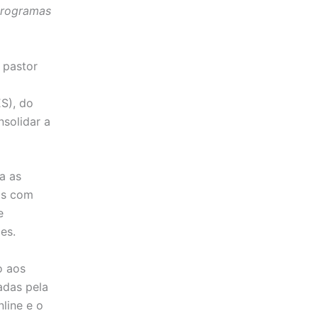
 programas
 pastor
S), do
nsolidar a
a as
os com
e
ões.
o aos
adas pela
line e o