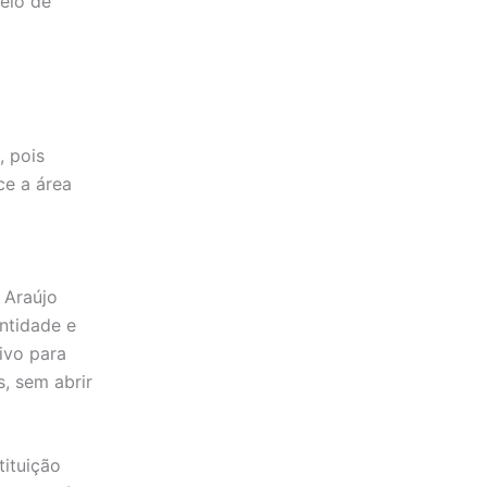
meio de
, pois
ce a área
e Araújo
ntidade e
ivo para
, sem abrir
tituição