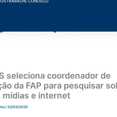
TOS
TRABALHE CONOSCO
.
.
SALT FAP
CAMPUS RESIDENCIAL
 seleciona coordenador de
ção da FAP para pesquisar so
, mídias e internet
ima
/
23/03/2026