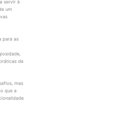
 servir à
 de um
ivas
 para as
giosidade,
 práticas de
safios, mas
io que a
cionalidade