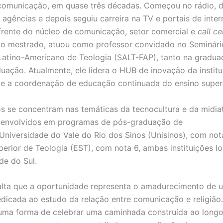
comunicação, em quase três décadas. Começou no rádio, 
agências e depois seguiu carreira na TV e portais de inter
 frente do núcleo de comunicação, setor comercial e
call ce
o mestrado, atuou como professor convidado no Seminári
Latino-Americano de Teologia (SALT-FAP), tanto na gradu
uação. Atualmente, ele lidera o HUB de inovação da institu
e a coordenação de educação continuada do ensino super
s se concentram nas temáticas da tecnocultura e da midia
esenvolvidos em programas de pós-graduação de
 Universidade do Vale do Rio dos Sinos (Unisinos), com no
perior de Teologia (EST), com nota 6, ambas instituições l
de do Sul.
alta que a oportunidade representa o amadurecimento de 
dedicada ao estudo da relação entre comunicação e religião.
uma forma de celebrar uma caminhada construída ao long