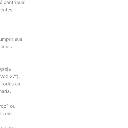
é contribuir
rentes
cumprir sua
mídias
greja
Voz 27”),
 todas as
enada.
oz”, ou
oas em
: