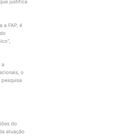
ue justifica
a a FAP, é
 do
ico”,
 a
acionais, o
a pesquisa
giões do
ida atuação