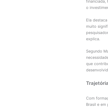
financiada,
o investime
Ela destaca
muito signi
pesquisador
explica.
Segundo Mau
necessidade
que contrib
desenvolvid
Trajetóri
Com formaçã
Brasil e em