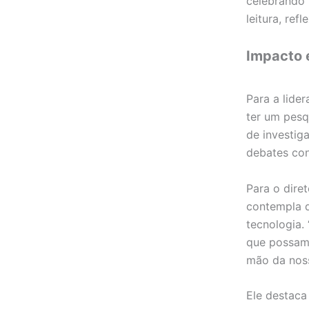
celebrando 
leitura, ref
Impacto 
Para a lide
ter um pesq
de investig
debates con
Para o diret
contempla d
tecnologia.
que possamo
mão da noss
Ele destaca 